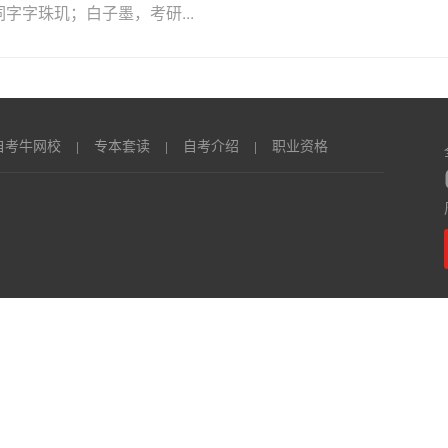
字珠玑；白子墨，考研...
自考牛网校
专本套读
自考介绍
职业资格
|
|
|