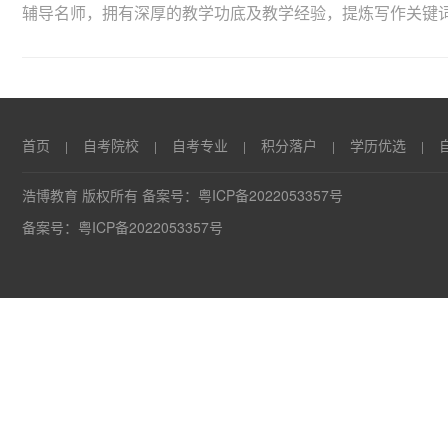
辅导名师，拥有深厚的教学功底及教学经验，提炼写作关键词字
首页
自考院校
自考专业
积分落户
学历优选
|
|
|
|
|
浩博教育 版权所有 备案号：
粤ICP备2022053357号
备案号：
粤ICP备2022053357号