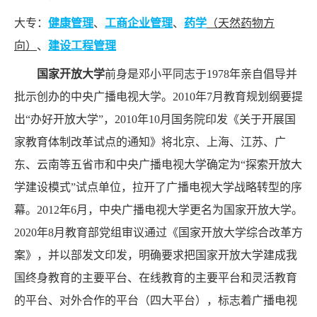
积
大专：
健康管理
、
工商企业管理
、
药学
（天然药物方
分
向）
、
建设工程管理
落
户
国家开放大学
前身是邓小平同志于1978年亲自倡导并
批示创办的中央广播电视大学。2010年7月教育规划纲要提
学
出“办好开放大学”，2010年10月国务院印发《关于开展国
历
家教育体制改革试点的通知》将北京、上海、江苏、广
优
东、云南等五省市和中央广播电视大学确定为“探索开放大
选
学建设模式”试点单位，拉开了广播电视大学战略转型的序
幕。2012年6月，中央广播电视大学更名为国家开放大学。
自
2020年8月教育部党组审议通过《国家开放大学综合改革方
考
案》，并以部发文印发，明确要求把国家开放大学建成我
牛
国终身教育的主要平台、在线教育的主要平台和灵活教育
网
的平台、对外合作的平台（四大平台），标志着广播电视