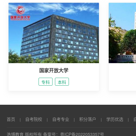
国家开放大学
专科
本科
首页
自考院校
自考专业
积分落户
学历优选
|
|
|
|
|
浩博教育 版权所有 备案号：
粤ICP备2022053357号