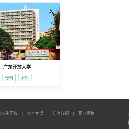
广东开放大学
专科
本科
自考牛网校
专本套读
自考介绍
职业资格
|
|
|