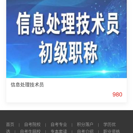
信息处理技术员
980
首页
自考院校
自考专业
积分落户
学历优
|
|
|
|
选
自考牛网校
专本套读
自考介绍
职业资格
|
|
|
|