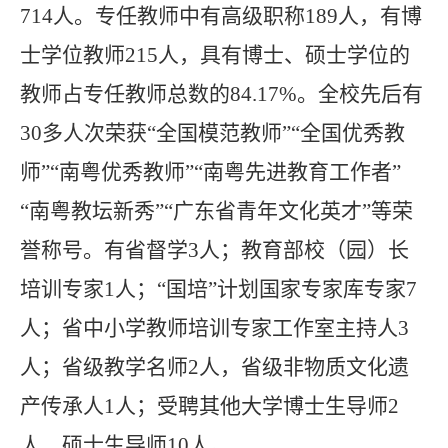
资
714
人。专任教师中有高级职称
189
人，有博
格
士学位教师
215
人，具有博士、硕士学位的
教师占专任教师总数的
84.17%
。全校先后有
30
多人次荣获“全国模范教师”“全国优秀教
师”“南粤优秀教师”“南粤先进教育工作者”
“南粤教坛新秀”“广东省青年文化英才”等荣
誉称号。有省督学
3
人；教育部校（园）长
培训专家
1
人；“国培”计划国家专家库专家
7
人；省中小学教师培训专家工作室主持人
3
人；省级教学名师
2
人，省级非物质文化遗
产传承人
1
人；受聘其他大学博士生导师
2
人，硕士生导师
10
人。