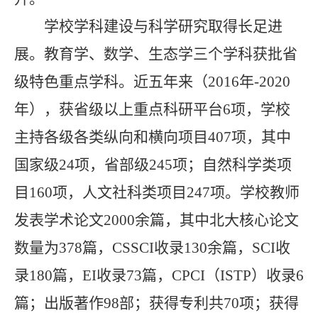
学校学科建设与科学研究取得长足进
展。教育学、数学、生态学三个学科获批省
级特色重点学科。近五年来（
2016
年
-2020
年），获省级以上重点科研平台
6
项，学校
主持各级各类纵向和横向项目
407
项，其中
国家级
24
项，省部级
245
项；自然科学类项
目
160
项，人文社科类项目
247
项。学校教师
发表学术论文
2000
余篇，其中北大核心论文
数量为
378
篇，
CSSCI
收录
130
余篇，
SCI
收
录
180
篇，
EI
收录
73
篇，
CPCI
（
ISTP
）收录
6
篇；出版著作
98
部；获得专利共
70
项；获得