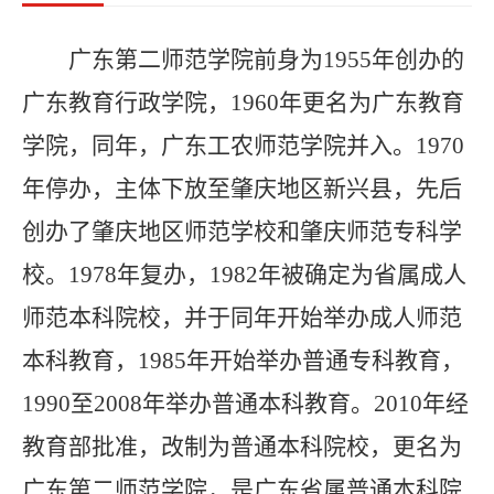
积
分
广东第二师范学院前身为
1955
年创办的
落
广东教育行政学院，
1960
年更名为广东教育
户
学院，同年，广东工农师范学院并入。
1970
学
年停办，主体下放至肇庆地区新兴县，先后
历
创办了肇庆地区师范学校和肇庆师范专科学
优
校。
1978
年复办，
1982
年被确定为省属成人
选
师范本科院校，并于同年开始举办成人师范
本科教育，
1985
年开始举办普通专科教育，
自
考
1990
至
2008
年举办普通本科教育。
2010
年经
牛
教育部批准，改制为普通本科院校，更名为
网
广东第二师范学院，是广东省属普通本科院