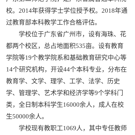
校
校。
2014
年获得学士学位授予权。
2018
年通
过教育部本科教学工作合格评估。
专
本
学校位于广东省广州市，设有海珠、花
套
都两个校区，总占地面积
535
亩。设有教育
读
学院等
19
个教学院系和基础教育研究中心等
14
个研究机构，开设
44
个本科专业，分布在
自
考
教育学、文学、理学、工学、法学、历史
介
学、管理学、艺术学和经济学等
9
个学科门
绍
类，全日制本科学生
16000
余人，成人在校
生
50000
余人。
职
学校现有教职工
1069
人，其中专任教师
业