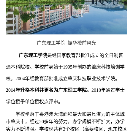
广东理工学院
振华楼前风光
广东理工学院
是经国家教育部批准成立的全日制普
通本科院校。学校前身始于
1995
年创办的肇庆科技培训学
校。
2004
年经教育部批准成立肇庆科技职业技术学院。
2014
年升格本科并更名为广东理工学院。
2018
年通过学士
学位授予单位授权点评审。
学校坐落于粤港澳大湾面积最大和最具潜力的主体城
市肇庆市，经过
20
多年的努力，办学规模不断扩大，办学
实力不断增强。学校现共有
3
个校区（高要校区、玑东校区