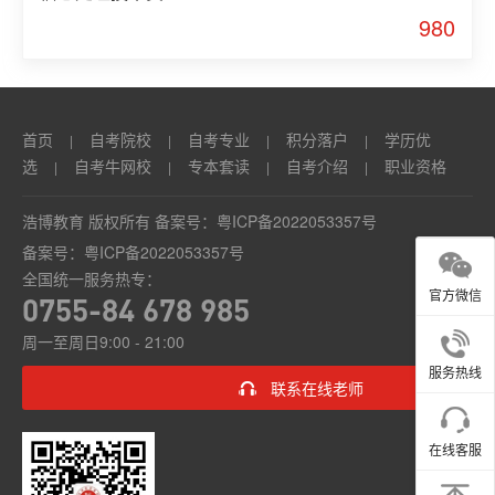
980
首页
自考院校
自考专业
积分落户
学历优
|
|
|
|
选
自考牛网校
专本套读
自考介绍
职业资格
|
|
|
|
浩博教育 版权所有 备案号：
粤ICP备2022053357号
备案号：
粤ICP备2022053357号
全国统一服务热专：
官方微信
0755-84 678 985
周一至周日9:00 - 21:00
服务热线
联系在线老师
在线客服